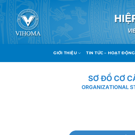
Bỏ
qua
nội
dung
GIỚI THIỆU
TIN TỨC – HOẠT ĐỘNG