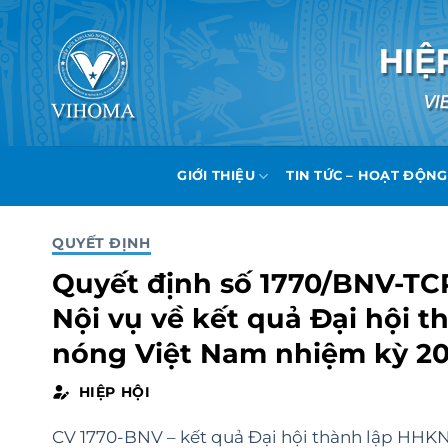
Bỏ
qua
nội
dung
GIỚI THIỆU
TIN TỨC – HOẠT ĐỘNG
QUYẾT ĐỊNH
Quyết định số 1770/BNV-TC
Nội vụ về kết quả Đại hội 
nóng Việt Nam nhiệm kỳ 202
HIỆP HỘI
CV 1770-BNV – kết quả Đại hội thành lập HHK