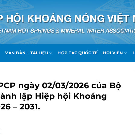
VĂN BẢN – TÀI LIỆU
HỢP TÁC QUỐC TẾ
HỘI VIÊN
L
PCP ngày 02/03/2026 của Bộ
thành lập Hiệp hội Khoáng
6 – 2031.
N