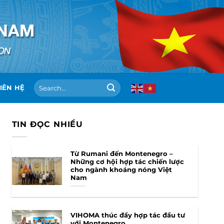
IÊN HỆ
TIN ĐỌC NHIỀU
Từ Rumani đến Montenegro –
Những cơ hội hợp tác chiến lược
cho ngành khoáng nóng Việt
Nam
VIHOMA thúc đẩy hợp tác đầu tư
với Montenegro