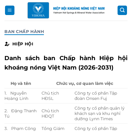
Bỏ
qua
nội
dung
BAN CHẤP HÀNH
HIỆP HỘI
Danh sách ban Chấp hành Hiệp hội
khoáng nóng Việt Nam (2026-2031)
Họ và tên
Chức vụ, cơ quan làm việc
1. Nguyễn
Chủ tịch
Công ty cổ phần Tập
Hoàng Linh
HĐSL
đoàn Onsen Fuj
Công ty cổ phần quản lý
2. Đặng Thanh
Chủ tịch
khách sạn và khu nghỉ
Tú
HĐQT
dưỡng Lynn Times
3. Phạm Công
Tổng Giám
Công ty cổ phần Tập